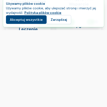
Zakwaterowanie
Wsparcie
Używamy plików cookie
Używamy plików cookie, aby ulepszać stronę i mierzyć jej
wydajność.
Polityka plików cookie
Akceptuj wszystkie
Zarządzaj
E
Rozpocznij swoją podróż
Język
Po
Leczenie
Leczenie
Koordynacja
Kontrola
Zanim zaczniesz
Wysłanie zapytania nie oznacza zobowiązania
do leczenia.
Po prostu umożliwia to
zweryfikowanym klinikom przygotowanie ofert