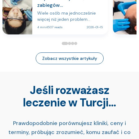
zabiegów
stomatologicznych
Wiele osób ma jednocześnie
jednocześnie?
więcej niż jeden problem
stomatologiczny i woli
4 min
4507 reads
2026-01-15
połączyć leczenie, aby
zaoszczędzić czas i zmniejszyć
stres. Często można
bezpiecznie wykonać kilka
procedur podczas jednej
Zobacz wszystkie artykuły
wizyty, ale właściwe
postępowanie zależy od
ogólnego stanu zdrowia,
złożoności zabiegów, długości
Jeśli rozważasz
wizyty oraz potrzeb związanych
z gojeniem. Dentyści zwykle
leczenie w Turcji…
najpierw nadają priorytet
pilnym problemom (ból,
infekcja, uraz), następnie
kwestiom funkcjonalnym, a
Prawdopodobnie porównujesz kliniki, ceny i
leczenie estetyczne planują
wtedy, gdy zdrowie jamy ustnej
terminy, próbując zrozumieć, komu zaufać i co
jest już ustabilizowane. Niektóre