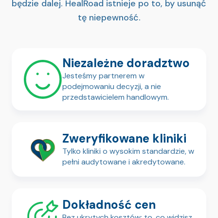
będzie dalej.
HealRoad istnieje po to, by usunąć
zabiegi trzeba podzielić na
tę niepewność.
etapy, aby umożliwić
prawidłowe gojenie lub uzyskać
przewidywalne rezultaty. Jasny,
pisemny plan leczenia pomaga
zachować równowagę między
Niezależne doradztwo
sprawnością działania a
bezpieczeństwem i komfortem.
Jesteśmy partnerem w
podejmowaniu decyzji, a nie
przedstawicielem handlowym.
Zweryfikowane kliniki
Tylko kliniki o wysokim standardzie, w
pełni audytowane i akredytowane.
Dokładność cen
Bez ukrytych kosztów; to, co widzisz,