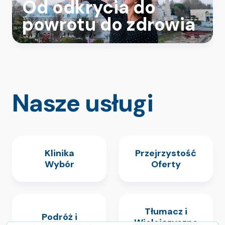
Od odkrycia do
powrotu do zdrowia
Nasze usługi
Klinika
Przejrzystość
Wybór
Oferty
Tłumacz i
Podróż i
Wielojęzyczne