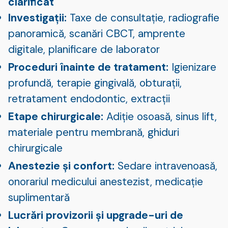
clarificat
Investigații:
Taxe de consultație, radiografie
panoramică, scanări CBCT, amprente
digitale, planificare de laborator
Proceduri înainte de tratament:
Igienizare
profundă, terapie gingivală, obturații,
retratament endodontic, extracții
Etape chirurgicale:
Adiție osoasă, sinus lift,
materiale pentru membrană, ghiduri
chirurgicale
Anestezie și confort:
Sedare intravenoasă,
onorariul medicului anestezist, medicație
suplimentară
Lucrări provizorii și upgrade-uri de