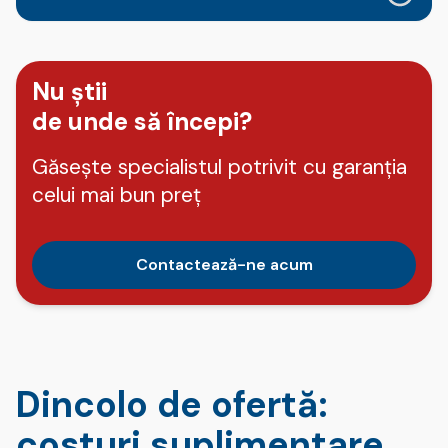
Nu știi
de unde să începi?
Găsește specialistul potrivit cu garanția
celui mai bun preț
Contactează-ne acum
Dincolo de ofertă:
costuri suplimentare