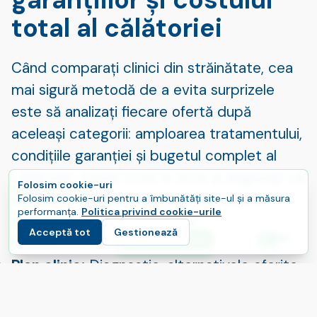
total al călătoriei
Când comparați clinici din străinătate, cea
mai sigură metodă de a evita surprizele
este să analizați fiecare ofertă după
aceleași categorii: amploarea tratamentului,
condițiile garanției și bugetul complet al
călătoriei. Cereți totul în scris și asigurați-vă
Folosim cookie-uri
că planul corespunde diagnosticului și
Folosim cookie-uri pentru a îmbunătăți site-ul și a măsura
performanța.
Politica privind cookie-urile
obiectivelor dumneavoastră.
Acceptă tot
Gestionează
E
Folosiți această listă rapidă de verificare
Începeți-vă călătoria
Limbă
Plan clinic:
Diagnostic, alternativele oferite,
numărul de dinți/implanturi implicate și dacă
ar putea fi necesare proceduri suplimentare