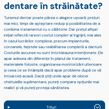
dentare în străinătate?
Turismul dentar poate părea o alegere ușoară: prețuri
mai mici, timpi de așteptare reduși și posibilitatea de a
combina tratamentul cu o călătorie. Dar prețul afișat
inițial reflectă rareori costul complet al îngrijirii, mai ales
în cazul lucrărilor complexe, precum implanturile,
coroanele, fațetele sau reabilitarea completă a danturii.
Costurile ascunse nu sunt întotdeauna intenționate. Ele
apar adesea din diferențe în planul de tratament,
materialele folosite, organizarea monitorizării ulterioare
și ceea ce se întâmplă dacă apar probleme după ce vă
întoarceți acasă. Dacă știți unde apar de obicei
cheltuielile suplimentare, puteți compara opțiunile mai
realist și vă puteți proteja sănătatea.
Titluri