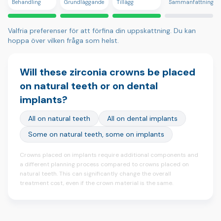
Behandling
Grundläggande
Tillägg
Sammanfattning
Valfria preferenser för att förfina din uppskattning. Du kan
hoppa över vilken fråga som helst.
Will these zirconia crowns be placed
on natural teeth or on dental
implants?
All on natural teeth
All on dental implants
Some on natural teeth, some on implants
Crowns placed on implants require additional components and
a different planning process compared to crowns placed on
natural teeth. This can significantly change the overall
treatment cost, even if the crown material is the same.