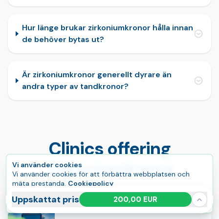
Hur länge brukar zirkoniumkronor hålla innan
de behöver bytas ut?
Är zirkoniumkronor generellt dyrare än
andra typer av tandkronor?
Clinics offering
Zirkoniumkrona
Vi använder cookies
Vi använder cookies för att förbättra webbplatsen och
mäta prestanda.
Cookiepolicy
Compare verified clinic profiles connected to this treatment.
Acceptera alla
Hantera
Uppskattat pris
200,00 EUR