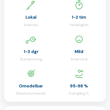
Lokal
1-2 tim
Anestesi
Varaktighet
1-3 dgr
Mild
Återhämtning
Smärtnivå
Omedelbar
95-98 %
Resultatutseende
Framgång %