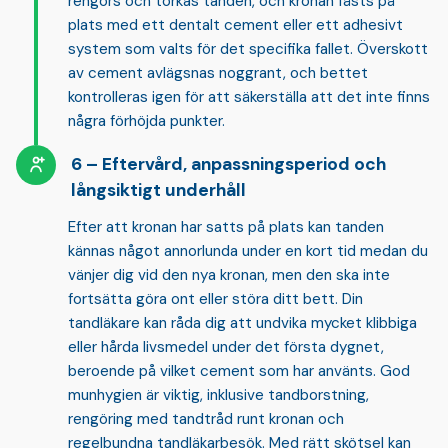
rengörs och torkas tanden, och kronan fästs på
plats med ett dentalt cement eller ett adhesivt
system som valts för det specifika fallet. Överskott
av cement avlägsnas noggrant, och bettet
kontrolleras igen för att säkerställa att det inte finns
några förhöjda punkter.
Eftervård, anpassningsperiod och
långsiktigt underhåll
Efter att kronan har satts på plats kan tanden
kännas något annorlunda under en kort tid medan du
vänjer dig vid den nya kronan, men den ska inte
fortsätta göra ont eller störa ditt bett. Din
tandläkare kan råda dig att undvika mycket klibbiga
eller hårda livsmedel under det första dygnet,
beroende på vilket cement som har använts. God
munhygien
är viktig, inklusive tandborstning,
rengöring med tandtråd runt kronan och
regelbundna tandläkarbesök. Med rätt skötsel kan