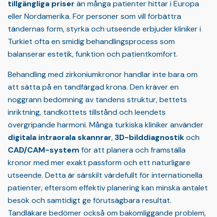
tillgängliga priser
än många patienter hittar i Europa
eller Nordamerika. För personer som vill förbättra
tändernas form, styrka och utseende erbjuder kliniker i
Turkiet ofta en smidig behandlingsprocess som
balanserar estetik, funktion och patientkomfort.
Behandling med zirkoniumkronor handlar inte bara om
att sätta på en tandfärgad krona. Den kräver en
noggrann bedömning av tandens struktur, bettets
inriktning, tandköttets tillstånd och leendets
övergripande harmoni. Många turkiska kliniker använder
digitala intraorala skannrar
,
3D-bilddiagnostik
och
CAD/CAM-system
för att planera och framställa
kronor med mer exakt passform och ett naturligare
utseende. Detta är särskilt värdefullt för internationella
patienter, eftersom effektiv planering kan minska antalet
besök och samtidigt ge förutsägbara resultat.
Tandläkare bedömer också om bakomliggande problem,