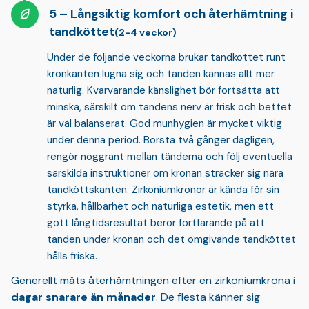
Långsiktig komfort och återhämtning i
tandköttet
(2-4 veckor)
Under de följande veckorna brukar tandköttet runt
kronkanten lugna sig och tanden kännas allt mer
naturlig. Kvarvarande känslighet bör fortsätta att
minska, särskilt om tandens nerv är frisk och bettet
är väl balanserat. God munhygien är mycket viktig
under denna period. Borsta två gånger dagligen,
rengör noggrant mellan tänderna och följ eventuella
särskilda instruktioner om kronan sträcker sig nära
tandköttskanten. Zirkoniumkronor är kända för sin
styrka, hållbarhet och naturliga estetik
, men ett
gott långtidsresultat beror fortfarande på att
tanden under kronan och det omgivande tandköttet
hålls friska.
Generellt mäts återhämtningen efter en zirkoniumkrona i
dagar snarare än månader
. De flesta känner sig