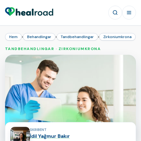
›
›
›
Hem
Behandlingar
Tandbehandlingar
Zirkoniumkrona
TANDBEHANDLINGAR · ZIRKONIUMKRONA
Sidans bidragsgivare
SKRIBENT
İdil Yağmur Bakır