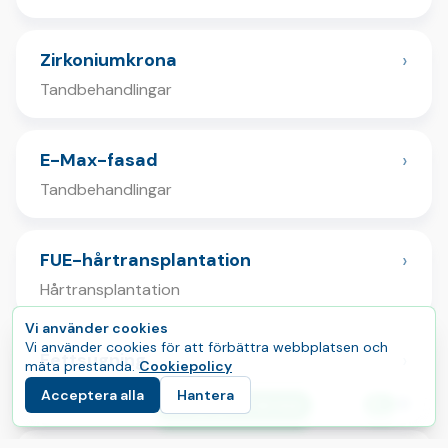
›
Zirkoniumkrona
Tandbehandlingar
›
E-Max-fasad
Tandbehandlingar
›
FUE-hårtransplantation
Hårtransplantation
Vi använder cookies
Vi använder cookies för att förbättra webbplatsen och
›
Fettsugning
mäta prestanda.
Cookiepolicy
Plastikkirurgi
Acceptera alla
Hantera
E
Kom igång med din resa
Språk