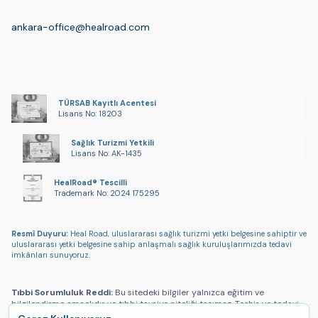
ankara-office@healroad.com
TÜRSAB Kayıtlı Acentesi
Lisans No: 18203
Sağlık Turizmi Yetkili
Lisans No: AK-1435
HealRoad® Tescilli
Trademark No: 2024 175295
Resmî Duyuru:
Heal Road, uluslararası sağlık turizmi yetki belgesine sahiptir ve
uluslararası yetki belgesine sahip anlaşmalı sağlık kuruluşlarımızda tedavi
imkânları sunuyoruz.
Tıbbi Sorumluluk Reddi:
Bu sitedeki bilgiler yalnızca eğitim ve
bilgilendirme amaçlıdır ve tıbbi tavsiye niteliği taşımaz. Teşhis ve tedavi
için her zaman yetkin bir sağlık uzmanına danışın. HealRoad tıbbi teşhis,