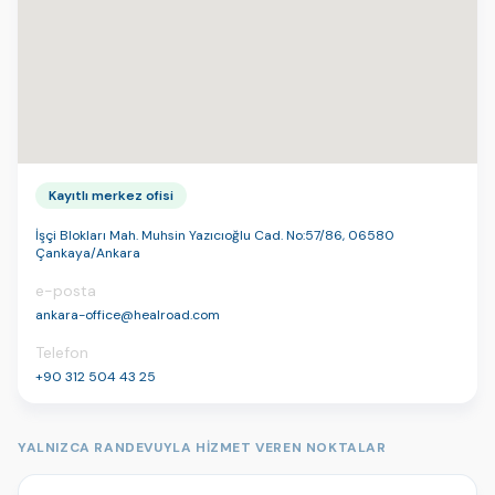
Kayıtlı merkez ofisi
İşçi Blokları Mah. Muhsin Yazıcıoğlu Cad. No:57/86, 06580
Çankaya/Ankara
e-posta
ankara-office@healroad.com
Telefon
+90 312 504 43 25
YALNIZCA RANDEVUYLA HIZMET VEREN NOKTALAR