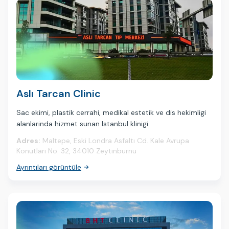
Aslı Tarcan Clinic
Sac ekimi, plastik cerrahi, medikal estetik ve dis hekimligi
alanlarinda hizmet sunan Istanbul klinigi.
Adres:
Maltepe, Eski Londra Asfaltı Cd. Kale Avrupa
Konutları No: 32, 34010 Zeytinburnu
Ayrıntıları görüntüle