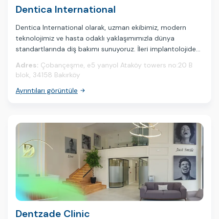
Dentica International
Dentica International olarak, uzman ekibimiz, modern
teknolojimiz ve hasta odaklı yaklaşımımızla dünya
standartlarında diş bakımı sunuyoruz. İleri implantolojiden
estetik gülüş tasarımlarına kadar, dünyanın dört bir
Adres:
Çobançeşme, e5 yanyol Ataköy towers no:20 B
yanından gelen hastalar için güvenilir, konforlu ve doğal
blok, 34158 Bakırköy
sonuçlar sağlıyoruz. Dentica International’da mükemmel
Ayrıntıları görüntüle
gülüşünüz bizim misyonumuzdur.
Dentzade Clinic