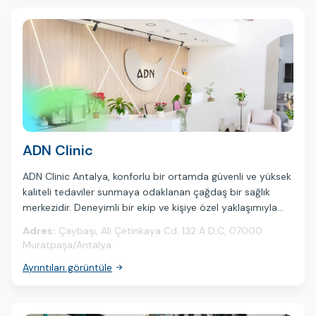
ADN Clinic
ADN Clinic Antalya, konforlu bir ortamda güvenli ve yüksek
kaliteli tedaviler sunmaya odaklanan çağdaş bir sağlık
merkezidir. Deneyimli bir ekip ve kişiye özel yaklaşımıyla
klinik, hem yerel hem de uluslararası hastaları
Adres:
Çaybaşı, Ali Çetinkaya Cd. 132 A D:C, 07000
ağırlamaktadır.
Muratpaşa/Antalya
Ayrıntıları görüntüle