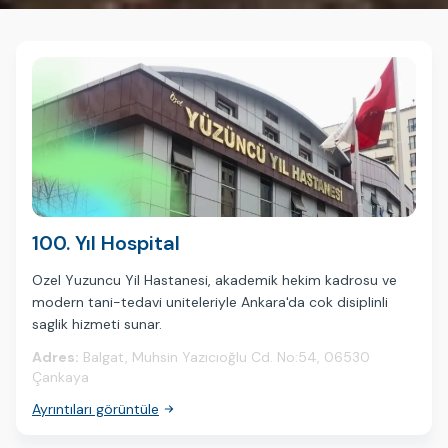
100. Yıl Hospital
Ozel Yuzuncu Yil Hastanesi, akademik hekim kadrosu ve
modern tani-tedavi uniteleriyle Ankara'da cok disiplinli
saglik hizmeti sunar.
Adres:
Balgat, Muhsin Yazıcıoğlu Cd. No:54, 06530
Çankaya
Ayrıntıları görüntüle