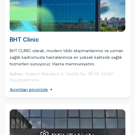
BHT Clinic
BHT CLINIC olarak, modern tıbbi ekipmanlarımız ve uzman
sağlık kadromuzla hastalarımıza en yüksek kalitede sağlık
hizmetleri sunuyoruz. Hasta memnuniyetini
önceliklendirerek güvenilir ve profesyonel sağlık çözümleri
Adres:
Atakent Mahallesi 4. Cadde No: 36 PK: 34307
üretiyoruz. Sağlığınız bizim için değerlidir.
Küçükçekmece
Ayrıntıları görüntüle