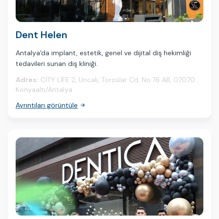
Dent Helen
Antalya'da implant, estetik, genel ve dijital diş hekimliği
tedavileri sunan diş kliniği.
Adres:
CİTY LİFE 2, Uncalı, Toroslar Cd. No:76 AB, 07070
Konyaaltı/Antalya
Ayrıntıları görüntüle