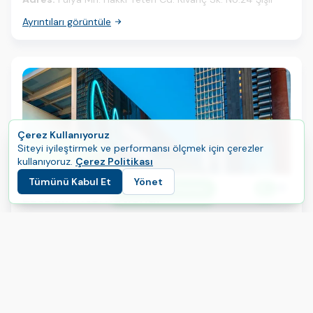
Ayrıntıları görüntüle
Çerez Kullanıyoruz
Siteyi iyileştirmek ve performansı ölçmek için çerezler
kullanıyoruz.
Çerez Politikası
Tümünü Kabul Et
Yönet
E
Yolculuğunuza Başlayın
Dil
Estetik International
Estetik International olarak, uzman cerrahlarımız ve en son
teknolojiyle dünya standartlarında estetik ve tıbbi
tedaviler sunuyoruz. Yenilik, deneyim ve kişiye özel bakımı
bir araya getirerek, her hastanın benzersiz güzelliğini
Adres:
Fulya Mah. Büyükdere Cad. Quasar No:76/80
yansıtan doğal ve uyumlu sonuçlar elde ediyoruz. Estetik
Mecidiyeköy / İstanbul, 34394 Turkey
International’da estetikte mükemmellik; güven, konfor ve