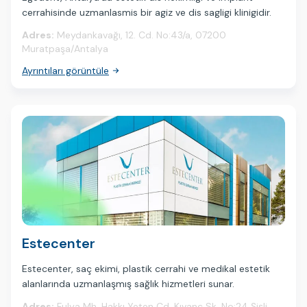
cerrahisinde uzmanlasmis bir agiz ve dis sagligi klinigidir.
Adres:
Meydankavağı, 12. Cd. No:43/a, 07200
Muratpaşa/Antalya
Ayrıntıları görüntüle
Estecenter
Estecenter, saç ekimi, plastik cerrahi ve medikal estetik
alanlarında uzmanlaşmış sağlık hizmetleri sunar.
Adres:
Fulya Mh. Hakkı Yeten Cd. Kıvanç Sk. No:24 Şişli