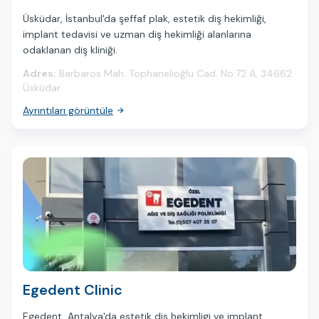
Üsküdar, İstanbul'da şeffaf plak, estetik diş hekimliği,
implant tedavisi ve uzman diş hekimliği alanlarına
odaklanan diş kliniği.
Adres:
Barbaros Mah. Tophanelioğlu Cad. No:72 A, 34662
Üsküdar
Ayrıntıları görüntüle
Egedent Clinic
Egedent, Antalya'da estetik dis hekimligi ve implant