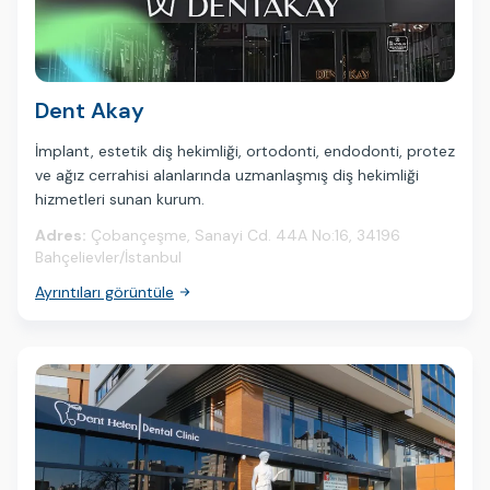
Dent Akay
İmplant, estetik diş hekimliği, ortodonti, endodonti, protez
ve ağız cerrahisi alanlarında uzmanlaşmış diş hekimliği
hizmetleri sunan kurum.
Adres:
Çobançeşme, Sanayi Cd. 44A No:16, 34196
Bahçelievler/İstanbul
Ayrıntıları görüntüle