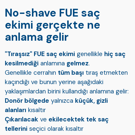
No-shave FUE saç
ekimi gerçekte ne
anlama gelir
"Tıraşsız" FUE saç ekimi
genellikle
hiç saç
kesilmediği
anlamına
gelmez
.
Genellikle cerrahın
tüm başı
tıraş etmekten
kaçındığı ve bunun yerine aşağıdaki
yaklaşımlardan birini kullandığı anlamına gelir:
Donör bölgede
yalnızca
küçük, gizli
alanları
kısaltır
Çıkarılacak
ve
ekilecek
tek tek saç
tellerini
seçici olarak kısaltır