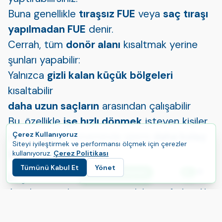
Buna genellikle
tıraşsız FUE
veya
saç tıraşı
yapılmadan FUE
denir.
Cerrah, tüm
donör alanı
kısaltmak yerine
şunları yapabilir:
Yalnızca
gizli kalan küçük bölgeleri
kısaltabilir
daha uzun saçların
arasından çalışabilir
Bu, özellikle
işe hızlı dönmek
isteyen kişiler
için, iyileşme döneminde işlemi
daha kolay
Çerez Kullanıyoruz
Siteyi iyileştirmek ve performansı ölçmek için çerezler
gizlemeyi
sağlayabilir.
kullanıyoruz.
Çerez Politikası
Tümünü Kabul Et
Yönet
E
Yolculuğunuza Başlayın
Başlıca avantajlar
Dil
Ameliyattan hemen sonra daha az fark edilir
Donör alanı mevcut saçlarla gizlemek daha