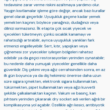
tedavisine zarar verme riskini azaltmaya yardımcı olur.
Yaygın kısıtlamalar işleme göre değişir, ancak bazı kurallar
genel olarak geçerlidir. Uyuşukluk geçene kadar yemek
yemekten kaçının; böylece yanağınızı, dudağınızı veya
dilinizi ısırmazsınız. İlk etapta çok sıcak yiyecek ve
içecekleri tüketmeyin; çünkü sıcaklık kanamayı ve
rahatsızlığı artırabilir, ayrıca uyuşukluk yanıkları fark
etmenizi engelleyebilir. Sert, kıtır, yapışkan veya
çiğnemesi zor yiyecekler iyileşen bölgeleri rahatsız
edebilir ya da geçici restorasyonları yerinden oynatabilir;
bu nedenle daha yumuşak yiyecekler genellikle daha
güvenlidir. Diş çekimi veya ağız cerrahisinden sonra, en az
ilk gün boyunca ya da diş hekiminiz önerirse daha uzun
süre sigara içmekten, elektronik sigara kullanmaktan,
tükürmekten, pipet kullanmaktan veya ağzı kuvvetli
şekilde çalkalamaktan kaçının. Vakum ve basınç, kan
pıhtısını yerinden çıkararak dry socket adı verilen ağrılı bir
komplikasyona yol açabilir. Özellikle ağrı kesici, antibiyotik