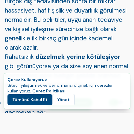
Birçok diş tedavisinden sonra bir miktar
hassasiyet, hafif şişlik ve duyarlılık görülmesi
normaldir. Bu belirtiler, uygulanan tedaviye
ve kişisel iyileşme sürecinize bağlı olarak
genellikle ilk birkaç gün içinde kademeli
olarak azalır.
Rahatsızlık
düzelmek yerine kötüleşiyor
gibi görünüyorsa ya da size söylenen normal
beklentilere göre belirgin şekilde orantısız
Çerez Kullanıyoruz
geliyorsa diş hekiminizle iletişime
Siteyi iyileştirmek ve performansı ölçmek için çerezler
kullanıyoruz.
Çerez Politikası
geçmelisiniz.
Tümünü Kabul Et
Yönet
Şiddetli, sürekli olan veya önerilen ilaçlarla
E
Yolculuğunuza Başlayın
Dil
geçmeyen ağrı
Durduktan sonra yeniden başlayan ya da
devam eden kanama