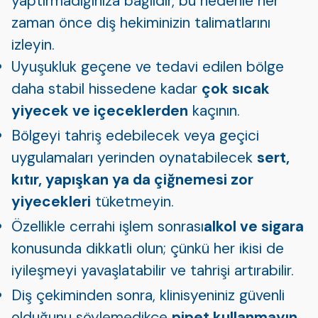
yaptırmadığınıza bağlıdır, bu nedenle her
zaman önce diş hekiminizin talimatlarını
izleyin.
Uyuşukluk geçene ve tedavi edilen bölge
daha stabil hissedene kadar
çok sıcak
yiyecek ve içeceklerden
kaçının.
Bölgeyi tahriş edebilecek veya geçici
uygulamaları yerinden oynatabilecek
sert,
kıtır, yapışkan ya da çiğnemesi zor
yiyecekleri
tüketmeyin.
Özellikle cerrahi işlem sonrası
alkol ve sigara
konusunda dikkatli olun; çünkü her ikisi de
iyileşmeyi yavaşlatabilir ve tahrişi artırabilir.
Diş çekiminden sonra, klinisyeniniz güvenli
olduğunu söylemedikçe
pipet kullanmayın,