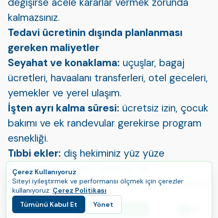
değişirse acele kararlar vermek zorunda
kalmazsınız.
Tedavi ücretinin dışında planlanması
gereken maliyetler
Seyahat ve konaklama:
uçuşlar, bagaj
ücretleri, havaalanı transferleri, otel geceleri,
yemekler ve yerel ulaşım.
İşten ayrı kalma süresi:
ücretsiz izin, çocuk
bakımı ve ek randevular gerekirse program
esnekliği.
Tıbbi ekler:
diş hekiminiz yüz yüze
muayeneden sonra önerirse ek
Çerez Kullanıyoruz
görüntülemeler, derin temizlik, diş eti bakımı
Siteyi iyileştirmek ve performansı ölçmek için çerezler
kullanıyoruz.
Çerez Politikası
veya ilave anestezi.
Tümünü Kabul Et
Yönet
E
Yolculuğunuza Başlayın
Düzeltmeler ve onarımlar:
kapanış
Dil