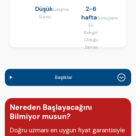
Düşük
2-6
İyileşme
hafta
Süresi
Sonuçların
En
Belirgin
Olduğu
Zaman
Başlıklar
Nereden Başlayacağını
Bilmiyor musun?
Doğru uzmanı en uygun fiyat garantisiyle