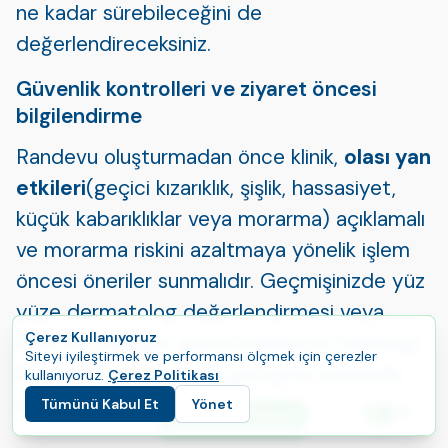
ne kadar sürebileceğini de
değerlendireceksiniz.
Güvenlik kontrolleri ve ziyaret öncesi
bilgilendirme
Randevu oluşturmadan önce klinik,
olası yan
etkileri
(geçici kızarıklık, şişlik, hassasiyet,
küçük kabarıklıklar veya morarma) açıklamalı
ve morarma riskini azaltmaya yönelik işlem
öncesi öneriler sunmalıdır. Geçmişinizde yüz
yüze dermatolog değerlendirmesi veya
Çerez Kullanıyoruz
farklı bir yaklaşım gerektirebilecek herhangi
Siteyi iyileştirmek ve performansı ölçmek için çerezler
bir durum varsa, bu da görüşme sırasında
kullanıyoruz.
Çerez Politikası
ele alınacaktır.
Tümünü Kabul Et
Yönet
E
Yolculuğunuza Başlayın
Dil