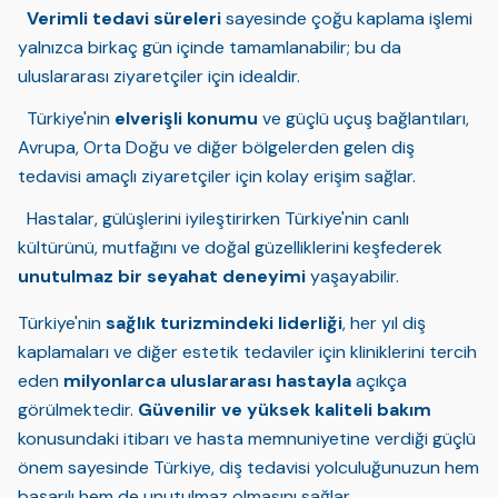
Verimli tedavi süreleri
sayesinde çoğu kaplama işlemi
yalnızca birkaç gün içinde tamamlanabilir; bu da
uluslararası ziyaretçiler için idealdir.
Türkiye'nin
elverişli konumu
ve güçlü uçuş bağlantıları,
Avrupa, Orta Doğu ve diğer bölgelerden gelen diş
tedavisi amaçlı ziyaretçiler için kolay erişim sağlar.
Hastalar, gülüşlerini iyileştirirken Türkiye'nin canlı
kültürünü, mutfağını ve doğal güzelliklerini keşfederek
unutulmaz bir seyahat deneyimi
yaşayabilir.
Türkiye'nin
sağlık turizmindeki liderliği
, her yıl diş
kaplamaları ve diğer estetik tedaviler için kliniklerini tercih
eden
milyonlarca uluslararası hastayla
açıkça
görülmektedir.
Güvenilir ve yüksek kaliteli bakım
konusundaki itibarı ve hasta memnuniyetine verdiği güçlü
önem sayesinde Türkiye, diş tedavisi yolculuğunuzun hem
başarılı hem de unutulmaz olmasını sağlar.