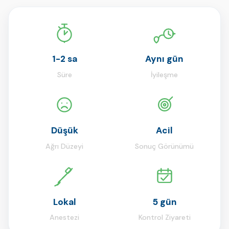
1-2 sa
Aynı gün
Süre
İyileşme
Düşük
Acil
Ağrı Düzeyi
Sonuç Görünümü
Lokal
5 gün
Anestezi
Kontrol Ziyareti