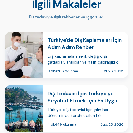
İlgili Makaleler
Bu tedaviyle ilgili rehberler ve içgörüler.
Türkiye'de Diş Kaplamaları İçin
Adım Adım Rehber
Diş kaplamaları, renk değişikliği,
çatlaklar, aralıklar ve hafif çapraşıklıklar
gibi kusurları düzelterek gülüşünüzü
9 dk
3286 okunma
Eyl. 26, 2025
dönüştürmek için tercih edilen popüler
bir estetik diş hekimliği çözümüdür.
Türkiye, uzman diş hekimle…
Diş Tedavisi İçin Türkiye'ye
Seyahat Etmek İçin En Uygun
Zaman Ne Zaman?
Türkiye, diş tedavisi için yılın her
döneminde tercih edilen bir
destinasyondur; bu nedenle seyahat
4 dk
649 okunma
Şub. 23, 2026
için en uygun zaman genellikle tek bir