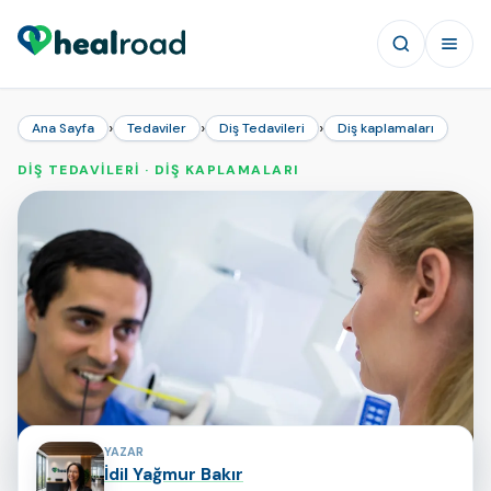
›
›
›
Ana Sayfa
Tedaviler
Diş Tedavileri
Diş kaplamaları
DIŞ TEDAVILERI · DIŞ KAPLAMALARI
Sayfa Katkıda Bulunanlar
YAZAR
İdil Yağmur Bakır