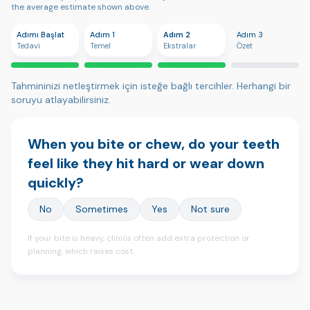
the average estimate shown above.
Adımı Başlat
Adım 1
Adım 2
Adım 3
Tedavi
Temel
Ekstralar
Özet
Tahmininizi netleştirmek için isteğe bağlı tercihler. Herhangi bir
soruyu atlayabilirsiniz.
When you bite or chew, do your teeth
feel like they hit hard or wear down
quickly?
No
Sometimes
Yes
Not sure
If your bite is heavy, clinics often add extra protection or
planning, which raises cost.