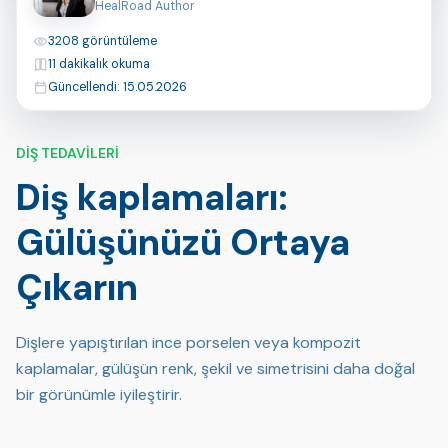
HealRoad Author
Görüntülemeler
3208 görüntüleme
Okuma Süresi
11 dakikalık okuma
Son Güncelleme
Güncellendi: 15.05.2026
DIŞ TEDAVILERI
Diş kaplamaları:
Gülüşünüzü Ortaya
Çıkarın
Dişlere yapıştırılan ince porselen veya kompozit
kaplamalar, gülüşün renk, şekil ve simetrisini daha doğal
bir görünümle iyileştirir.