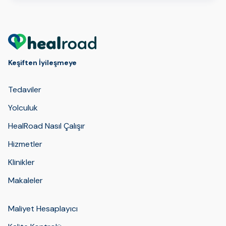
ideal mevsimden çok tedavi planınıza,
iyileşme ihtiyaçlarınıza, bütçenize ve
kon…
Keşiften İyileşmeye
Tedaviler
Yolculuk
HealRoad Nasıl Çalışır
Hizmetler
Klinikler
Makaleler
Maliyet Hesaplayıcı