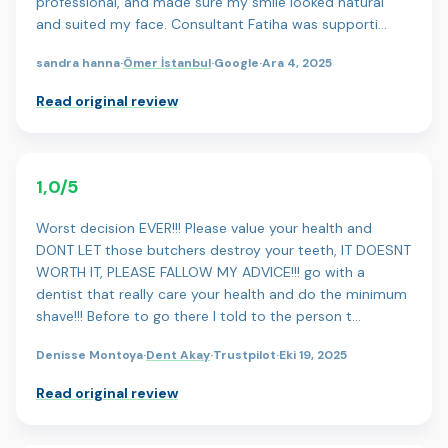
professional, and made sure my smile looked natural
and suited my face. Consultant Fatiha was supporti…
sandra hanna
·
Ömer İstanbul
·
Google
·
Ara 4, 2025
Read original review
1,0/5
Worst decision EVER!!! Please value your health and
DONT LET those butchers destroy your teeth, IT DOESNT
WORTH IT, PLEASE FALLOW MY ADVICE!!! go with a
dentist that really care your health and do the minimum
shave!!! Before to go there I told to the person t…
Denisse Montoya
·
Dent Akay
·
Trustpilot
·
Eki 19, 2025
Read original review