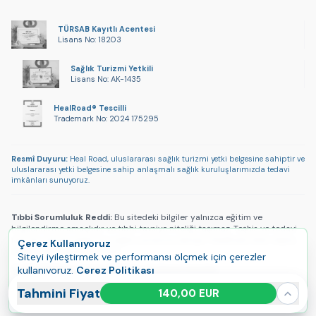
TÜRSAB Kayıtlı Acentesi
Lisans No: 18203
Sağlık Turizmi Yetkili
Lisans No: AK-1435
HealRoad® Tescilli
Trademark No: 2024 175295
Resmî Duyuru:
Heal Road, uluslararası sağlık turizmi yetki belgesine sahiptir ve
uluslararası yetki belgesine sahip anlaşmalı sağlık kuruluşlarımızda tedavi
imkânları sunuyoruz.
Tıbbi Sorumluluk Reddi:
Bu sitedeki bilgiler yalnızca eğitim ve
bilgilendirme amaçlıdır ve tıbbi tavsiye niteliği taşımaz. Teşhis ve tedavi
için her zaman yetkin bir sağlık uzmanına danışın. HealRoad tıbbi teşhis,
Çerez Kullanıyoruz
tedavi veya reçete sunmaz.
Siteyi iyileştirmek ve performansı ölçmek için çerezler
Gizlilik Politikası
|
Çerez Politikası
|
Kullanım Koşulları
kullanıyoruz.
Çerez Politikası
Tümünü Kabul Et
Yönet
Tahmini Fiyat
140,00 EUR
Copyright © 2025 HealRoad®. Tüm hakları saklıdır.