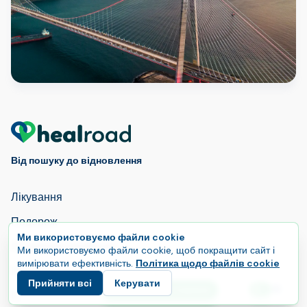
The Healing Journey
You Dream Of
Від пошуку до відновлення
Лікування
Подорож
Ми використовуємо файли cookie
Як працює HealRoad
Ми використовуємо файли cookie, щоб покращити сайт і
вимірювати ефективність.
Політика щодо файлів cookie
Послуги
Прийняти всі
Керувати
E
Розпочніть свою подорож
Клініки
Мова