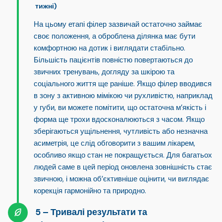
тижні)
На цьому етапі філер зазвичай
остаточно займає
своє положення
, а оброблена ділянка має бути
комфортною на дотик і виглядати стабільно.
Більшість пацієнтів повністю повертаються до
звичних тренувань, догляду за шкірою та
соціального життя ще раніше. Якщо філер вводився
в зону з активною мімікою чи рухливістю, наприклад
у губи, ви можете помітити, що остаточна м’якість і
форма ще трохи вдосконалюються з часом. Якщо
зберігаються ущільнення, чутливість або незначна
асиметрія, це слід обговорити з вашим лікарем,
особливо якщо стан не покращується. Для багатьох
людей саме в цей період оновлена зовнішність стає
звичною, і можна об’єктивніше оцінити, чи виглядає
корекція гармонійно та природно.
Тривалі результати та