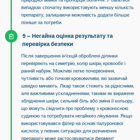
природної міміки та пропорцій обличчя
. У багатьох
випадках спочатку використовують меншу кількість
препарату, залишаючи можливість додати більше
пізніше за потреби.
Негайна оцінка результату та
перевірка безпеки
Після завершення ін’єкцій оброблені ділянки
перевіряють на симетрію, колір шкіри, кровообіг і
ранній набряк. Можливі легке почервоніння,
чутливість або точкові крововиливи, які зазвичай
швидко минають. Лікар також стежить за рідкісними,
але важливими ускладненнями, такими як виражене
збліднення шкіри, сильний біль або зміна її кольору,
що можуть свідчити про проблему з кровоносною
судиною та потребувати негайного лікування. Якщо
використовувався філер на основі гіалуронової
кислоти, у певних ситуаціях для розчинення
препарату може застосовуватися фермент