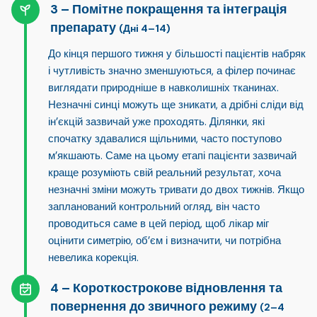
Помітне покращення та інтеграція
препарату
(Дні 4–14)
До кінця першого тижня у більшості пацієнтів
набряк
і чутливість значно зменшуються
, а філер починає
виглядати природніше в навколишніх тканинах.
Незначні синці можуть ще зникати, а дрібні сліди від
ін’єкцій зазвичай уже проходять. Ділянки, які
спочатку здавалися щільними, часто поступово
м’якшають. Саме на цьому етапі пацієнти зазвичай
краще розуміють свій реальний результат, хоча
незначні зміни можуть тривати до двох тижнів. Якщо
запланований контрольний огляд, він часто
проводиться саме в цей період, щоб лікар міг
оцінити симетрію, об’єм і визначити, чи потрібна
невелика корекція.
Короткострокове відновлення та
повернення до звичного режиму
(2–4