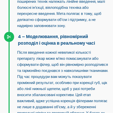
поширених технік належать лінійне введення, малі
болюсні ін’єкції, віялоподібна техніка або
перехресне введення. Мета полягає в тому, щоб
делікатно сформувати об’єм і підтримку, а не
надмірно заповнювати зону.
Моделювання, рівномірний
розподіл і оцінка в реальному часі
Після введення кожної невеликої кількості
препарату лікар може м’яко помасажувати або
сформувати філер, щоб він рівномірно розподілився
та гармонійно поєднався з навколишніми тканинами.
Під час процедури вам можуть показувати
проміжний результат, особливо при корекції губ, щік
або лінії нижньої щелепи, щоб у разі потреби
вносити збалансовані корективи. Цей етап
важливий, адже успішна корекція філерами полягає
не лише в додаванні об’єму, а й у збереженні