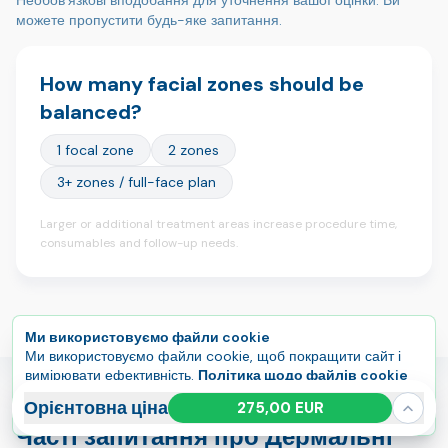
можете пропустити будь-яке запитання.
How many facial zones should be
balanced?
1 focal zone
2 zones
3+ zones / full-face plan
Larger or additional treatment areas increase procedure time,
consumables and follow-up needs.
Ми використовуємо файли cookie
Ми використовуємо файли cookie, щоб покращити сайт і
вимірювати ефективність.
Політика щодо файлів cookie
Прийняти всі
Керувати
Орієнтовна ціна
275,00 EUR
Часті запитання про Дермальні