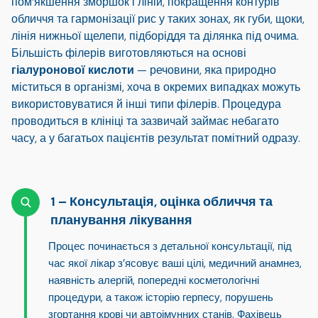
пом’якшення зморшок і ліній, покращення контурів
обличчя та гармонізації рис у таких зонах, як губи, щоки,
лінія нижньої щелепи, підборіддя та ділянка під очима.
Більшість філерів виготовляються на основі
гіалуронової кислоти
— речовини, яка природно
міститься в організмі, хоча в окремих випадках можуть
використовуватися й інші типи філерів. Процедура
проводиться в клініці та зазвичай займає небагато
часу, а у багатьох пацієнтів результат помітний одразу.
Консультація, оцінка обличчя та
планування лікування
Процес починається з детальної консультації, під
час якої лікар з’ясовує ваші цілі, медичний анамнез,
наявність алергій, попередні косметологічні
процедури, а також історію герпесу, порушень
згортання крові чи автоімунних станів. Фахівець