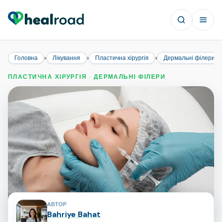
›
›
›
Головна
Лікування
Пластична хірургія
Дермальні філери
ПЛАСТИЧНА ХІРУРГІЯ · ДЕРМАЛЬНІ ФІЛЕРИ
Автори сторінки
АВТОР
Bahriye Bahat