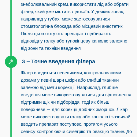
знеболювальний крем
, використати лід або обрати
філер, який уже містить лідокаїн. У деяких зонах,
наприклад у губах, може застосовуватися
стоматологічна блокада або місцевий анестетик.
Після цього готують препарат і підбирають
відповідну голку або тупокінцеву канюлю залежно
від зони та техніки введення.
Точне введення філера
Філер вводиться невеликими, контрольованими
дозами у певні шари шкіри або глибші тканини
залежно від мети корекції. Наприклад, глибше
введення може використовуватися для відновлення
підтримки щік чи підборіддя, тоді як більш
поверхневе — для корекції дрібних зморшок. Лікар
може використовувати
голку або канюлю
і зазвичай
вводить препарат поступово, протягом усього
сеансу контролюючи симетрію та реакцію тканин. До