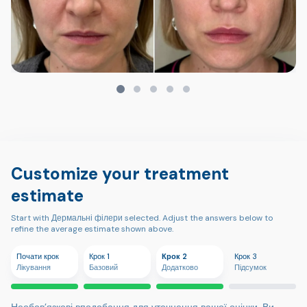
Customize your treatment
estimate
Start with Дермальні філери selected. Adjust the answers below to
refine the average estimate shown above.
Почати крок
Крок 1
Крок 2
Крок 3
Лікування
Базовий
Додатково
Підсумок
Необов’язкові вподобання для уточнення вашої оцінки. Ви