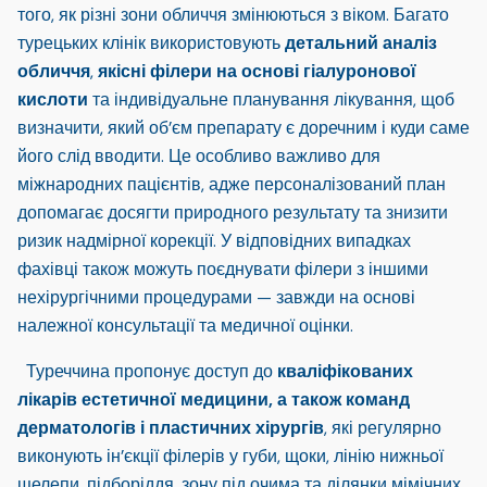
того, як різні зони обличчя змінюються з віком. Багато
турецьких клінік використовують
детальний аналіз
обличчя
,
якісні філери на основі гіалуронової
кислоти
та індивідуальне планування лікування, щоб
визначити, який об’єм препарату є доречним і куди саме
його слід вводити. Це особливо важливо для
міжнародних пацієнтів, адже персоналізований план
допомагає досягти природного результату та знизити
ризик надмірної корекції. У відповідних випадках
фахівці також можуть поєднувати філери з іншими
нехірургічними процедурами — завжди на основі
належної консультації та медичної оцінки.
Туреччина пропонує доступ до
кваліфікованих
лікарів естетичної медицини, а також команд
дерматологів і пластичних хірургів
, які регулярно
виконують ін’єкції філерів у губи, щоки, лінію нижньої
щелепи, підборіддя, зону під очима та ділянки мімічних