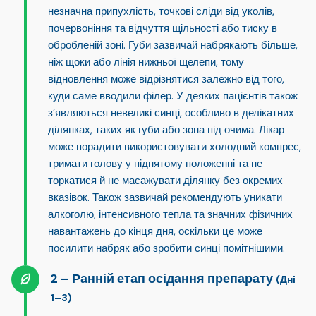
незначна припухлість, точкові сліди від уколів,
почервоніння та відчуття щільності або тиску
в
обробленій зоні. Губи зазвичай набрякають більше,
ніж щоки або лінія нижньої щелепи, тому
відновлення може відрізнятися залежно від того,
куди саме вводили філер. У деяких пацієнтів також
з’являються невеликі синці, особливо в делікатних
ділянках, таких як губи або зона під очима. Лікар
може порадити використовувати холодний компрес,
тримати голову у піднятому положенні та не
торкатися й не масажувати ділянку без окремих
вказівок. Також зазвичай рекомендують уникати
алкоголю, інтенсивного тепла та значних фізичних
навантажень до кінця дня, оскільки це може
посилити набряк або зробити синці помітнішими.
Ранній етап осідання препарату
(Дні
1–3)