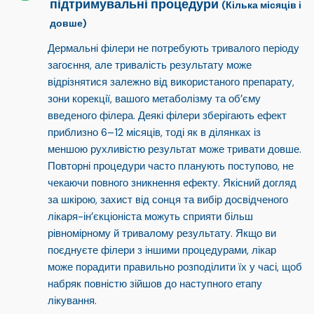
підтримувальні процедури
(Кілька місяців і
довше)
Дермальні філери не потребують тривалого періоду
загоєння, але
тривалість результату може
відрізнятися
залежно від використаного препарату,
зони корекції, вашого метаболізму та об’єму
введеного філера. Деякі філери зберігають ефект
приблизно
6–12 місяців
, тоді як в ділянках із
меншою рухливістю результат може тривати довше.
Повторні процедури часто планують поступово, не
чекаючи повного зникнення ефекту. Якісний догляд
за шкірою, захист від сонця та вибір досвідченого
лікаря-ін’єкціоніста можуть сприяти більш
рівномірному й тривалому результату. Якщо ви
поєднуєте філери з іншими процедурами, лікар
може порадити правильно розподілити їх у часі, щоб
набряк повністю зійшов до наступного етапу
лікування.