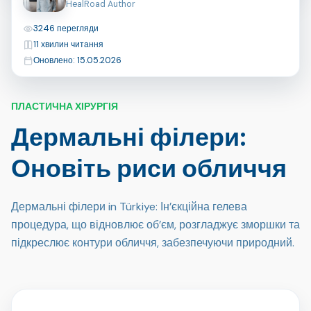
HealRoad Author
Перегляди
3246 перегляди
Час читання
11 хвилин читання
Останнє оновлення
Оновлено: 15.05.2026
ПЛАСТИЧНА ХІРУРГІЯ
Дермальні філери:
Оновіть риси обличчя
Дермальні філери in Türkiye: Ін’єкційна гелева
процедура, що відновлює об’єм, розгладжує зморшки та
підкреслює контури обличчя, забезпечуючи природний.