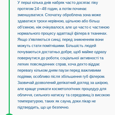
У перші кілька днів
набряк часто досягає піку
протягом 24–48 годин
, а потім починає
зменшуватися. Спочатку оброблена зона може
здаватися трохи нерівною, щільною або більш
об’ємною, ніж очікувалося, але це часто є частиною
нормального процесу адаптації філера в тканинах.
Якщо з’являються синці, перед зникненням вони
можуть стати помітнішими. Більшість людей
почуваються достатньо добре, щоб майже одразу
повернутися до роботи, соціальної активності та
легких повсякденних справ, хоча дехто віддає
перевагу кільком дням паузи перед важливими
подіями, особливо після збільшення губ філером.
Зазвичай дозволений делікатний догляд за шкірою,
але краще уникати косметологічних процедур для
обличчя, сильного натиску та середовищ із високою
температурою, таких як сауна, доки лікар не
підтвердить, що це безпечно.