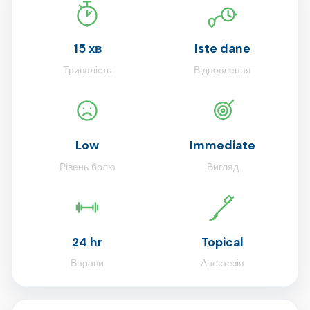
15 хв
Iste dane
Тривалість
Відновлення
Low
Immediate
Рівень болю
Вигляд
24 hr
Topical
Вправи
Анестезія