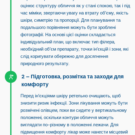
оцінює структуру обличчя як у стані спокою, так і під
час міміки, звертаючи увагу на втрату об’єму, якість
шкіри, симетрію та пропорції. Для планування та
подальшого порівняння можуть бути зроблені
фотографії. На основі цієї оцінки складається
індивідуальний план, що включає
тип філера
,
необхідний об’єм препарату, точки ін’єкцій і зони, які
слід коригувати обережно для досягнення
природного результату.
Підготовка, розмітка та заходи для
комфорту
Перед ін’єкціями шкіру ретельно очищають, щоб
знизити ризик інфекції. Зони лікування можуть бути
розмічені олівцем, поки ви сидите у вертикальному
положенні, оскільки контури обличчя можуть
виглядати по-різному в положенні лежачи. Для
підвищення комфорту лікар може нанести
місцевий