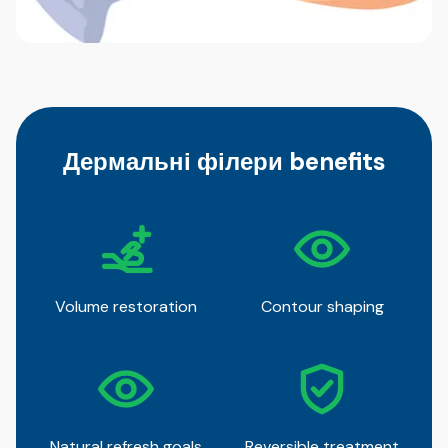
Дермальні філери benefits
Volume restoration
Contour shaping
Natural refresh goals
Reversible treatment