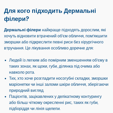
Для кого підходить Дермальні
філери?
Дермальні філери
найкраще підходять дорослим, які
хочуть відновити втрачений об’єм обличчя, пом’якшити
зморшки або підкреслити певні риси без хірургічного
втручання. Це лікування особливо доречне для:
Людей із легким або помірним зменшенням об’єму в
таких зонах, як щоки, губи, ділянка під очима або
навколо рота.
Тих, хто хоче розгладити носогубні складки, зморшки
маріонетки чи інші заломи шкіри обличчя, зберігаючи
природний вигляд.
Пацієнтів, зацікавлених у делікатному контурингу
або більш чіткому окресленні рис, таких як губи,
підборіддя чи лінія щелепи.