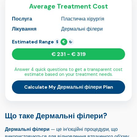
Average Treatment Cost
Послуга
Пластична хірургія
Лікування
Дермальні філери
Estimated Range
$
€
₺
€ 231 - € 319
Answer 4 quick questions to get a transparent cost
estimate based on your treatment needs.
Calculate My Дермальні філери Plan
Що таке Дермальні філери?
Дермальні філери
— це ін’єкційні процедури, що
використовуються для відновлення втраченого об’єму,