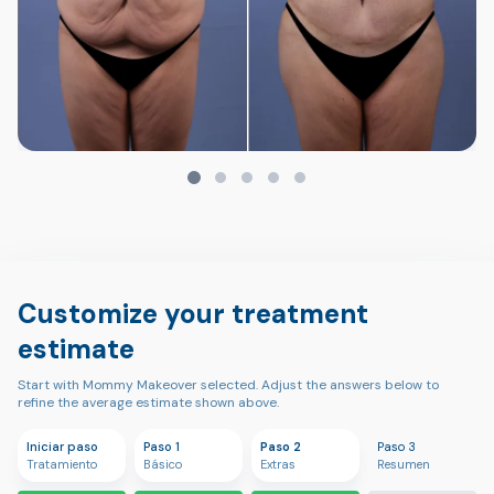
Customize your treatment
estimate
Start with Mommy Makeover selected. Adjust the answers below to
refine the average estimate shown above.
Iniciar paso
Paso 1
Paso 2
Paso 3
Tratamiento
Básico
Extras
Resumen