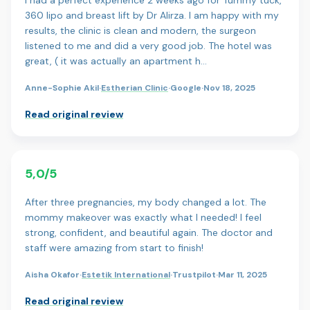
360 lipo and breast lift by Dr Alirza. I am happy with my
results, the clinic is clean and modern, the surgeon
listened to me and did a very good job. The hotel was
great, ( it was actually an apartment h…
Anne-Sophie Akil
·
Estherian Clinic
·
Google
·
Nov 18, 2025
Read original review
5,0/5
After three pregnancies, my body changed a lot. The
mommy makeover was exactly what I needed! I feel
strong, confident, and beautiful again. The doctor and
staff were amazing from start to finish!
Aisha Okafor
·
Estetik International
·
Trustpilot
·
Mar 11, 2025
Read original review