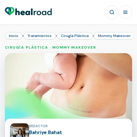
›
›
›
Inicio
Tratamientos
Cirugía Plástica
Mommy Makeover
CIRUGÍA PLÁSTICA · MOMMY MAKEOVER
Colaboradores de la página
REDACTOR
Bahriye Bahat