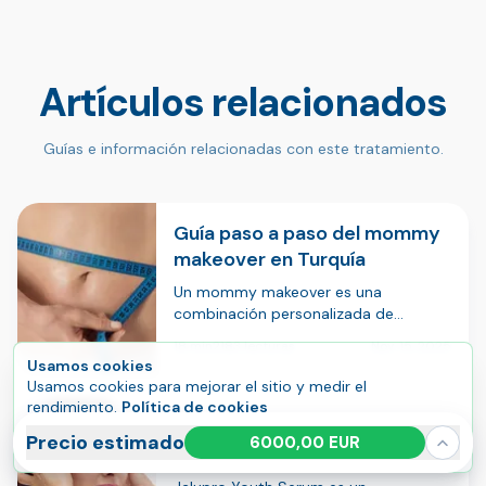
Artículos relacionados
Guías e información relacionadas con este tratamiento.
Guía paso a paso del mommy
makeover en Turquía
Un mommy makeover es una
combinación personalizada de
cirugías estéticas diseñada para tratar
18 min
2183 lecturas
Nov. 15, 2025
los cambios corporales después del
Usamos cookies
embarazo, el parto, la pérdida de
Usamos cookies para mejorar el sitio y medir el
peso y la lactancia. En Turquía, estos
rendimiento.
Política de cookies
procedimientos su…
Guía paso a paso sobre
Aceptar todas
Gestionar
Precio estimado
6000,00 EUR
Jalupro Youth Serum en
Turquía