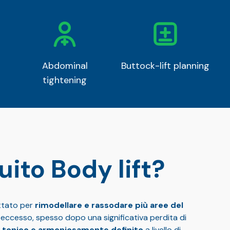
Abdominal
Buttock-lift planning
tightening
ito Body lift?
ttato per
rimodellare e rassodare più aree del
n eccesso, spesso dopo una significativa perdita di
, tonico e armoniosamente definito
a livello di