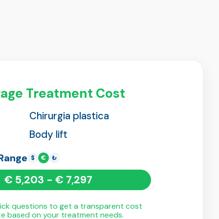
age Treatment Cost
Chirurgia plastica
Body lift
 Range
$
€
₺
€ 5,203 - € 7,297
ck questions to get a transparent cost
te based on your treatment needs.