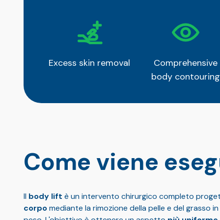
Excess skin removal
Comprehensive
body contouring
Come viene esegu
Il
body lift
è un intervento chirurgico completo proge
corpo
mediante la rimozione della pelle e del grasso i
peso. L'obiettivo è ottenere un aspetto
più uniforme