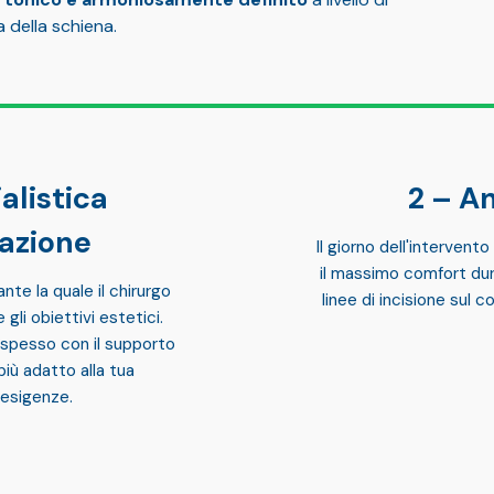
a della schiena.
alistica
An
cazione
Il giorno dell'intervent
il massimo comfort dur
nte la quale il chirurgo
linee di incisione
sul co
e gli obiettivi estetici.
 spesso con il supporto
più adatto alla tua
 esigenze.