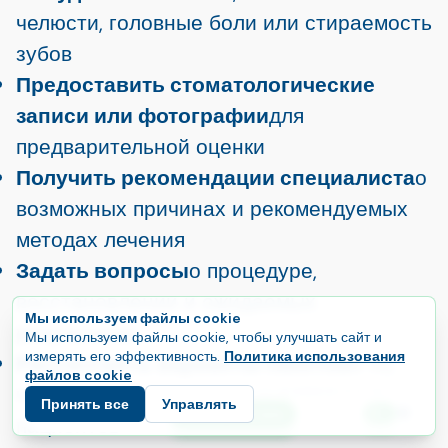
челюсти, головные боли или стираемость
зубов
Предоставить стоматологические
записи или фотографии
для
предварительной оценки
Получить рекомендации специалиста
о
возможных причинах и рекомендуемых
методах лечения
Задать вопросы
о процедуре,
восстановлении и ожидаемых
Мы используем файлы cookie
результатах
Мы используем файлы cookie, чтобы улучшать сайт и
измерять его эффективность.
Политика использования
Рассмотреть варианты пакетов
и то,
файлов cookie
что в них включено для иностранных
Принять все
Управлять
E
Начните свой путь
пациентов
Язык