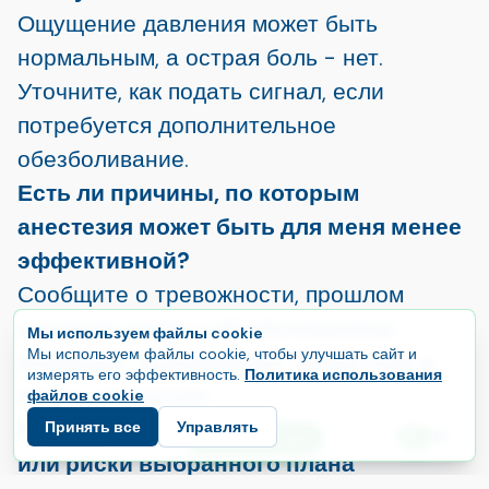
Ощущение давления может быть
нормальным, а острая боль - нет.
Уточните, как подать сигнал, если
потребуется дополнительное
обезболивание.
Есть ли причины, по которым
анестезия может быть для меня менее
эффективной?
Сообщите о тревожности, прошлом
сложном опыте с обезболиванием,
Мы используем файлы cookie
Мы используем файлы cookie, чтобы улучшать сайт и
инфекции, принимаемых лекарствах и
измерять его эффективность.
Политика использования
любых аллергиях.
файлов cookie
Каковы основные побочные эффекты
Принять все
Управлять
E
Начните свой путь
Язык
или риски выбранного плана