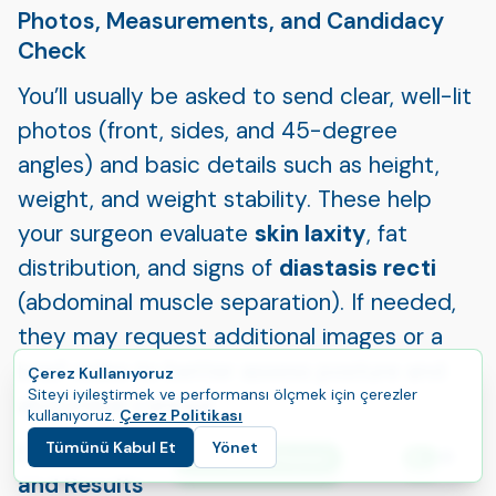
Photos, Measurements, and Candidacy
Check
You’ll usually be asked to send clear, well-lit
photos (front, sides, and 45-degree
angles) and basic details such as height,
weight, and weight stability. These help
your surgeon evaluate
skin laxity
, fat
distribution, and signs of
diastasis recti
(abdominal muscle separation). If needed,
they may request additional images or a
brief video to better assess posture and
Çerez Kullanıyoruz
Siteyi iyileştirmek ve performansı ölçmek için çerezler
abdominal contour.
kullanıyoruz.
Çerez Politikası
Tümünü Kabul Et
Yönet
Setting Expectations: Scars, Recovery,
E
Yolculuğunuza Başlayın
Dil
and Results