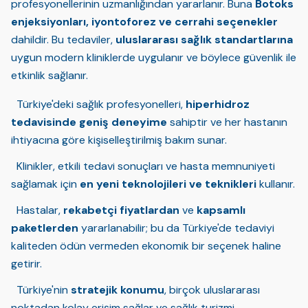
profesyonellerinin uzmanlığından yararlanır. Buna
Botoks
enjeksiyonları, iyontoforez ve cerrahi seçenekler
dahildir. Bu tedaviler,
uluslararası sağlık standartlarına
uygun modern kliniklerde uygulanır ve böylece güvenlik ile
etkinlik sağlanır.
Türkiye'deki sağlık profesyonelleri,
hiperhidroz
tedavisinde geniş deneyime
sahiptir ve her hastanın
ihtiyacına göre kişiselleştirilmiş bakım sunar.
Klinikler, etkili tedavi sonuçları ve hasta memnuniyeti
sağlamak için
en yeni teknolojileri ve teknikleri
kullanır.
Hastalar,
rekabetçi fiyatlardan
ve
kapsamlı
paketlerden
yararlanabilir; bu da Türkiye'de tedaviyi
kaliteden ödün vermeden ekonomik bir seçenek haline
getirir.
Türkiye'nin
stratejik konumu
, birçok uluslararası
noktadan kolay erişim sağlar ve sağlık turizmi