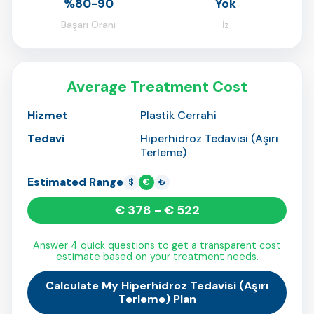
%80-90
Yok
Başarı Oranı
İz
Average Treatment Cost
Hizmet
Plastik Cerrahi
Tedavi
Hiperhidroz Tedavisi (Aşırı
Terleme)
Estimated Range
$
€
₺
€ 378 - € 522
Answer 4 quick questions to get a transparent cost
estimate based on your treatment needs.
Calculate My Hiperhidroz Tedavisi (Aşırı
Terleme) Plan