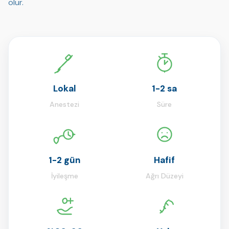
olur.
Lokal
1-2 sa
Anestezi
Süre
1-2 gün
Hafif
İyileşme
Ağrı Düzeyi