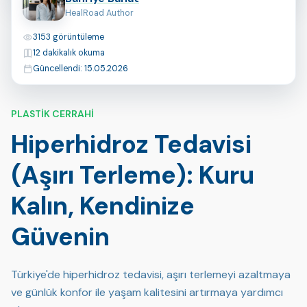
HealRoad Author
Görüntülemeler
3153 görüntüleme
Okuma Süresi
12 dakikalık okuma
Son Güncelleme
Güncellendi: 15.05.2026
PLASTIK CERRAHI
Hiperhidroz Tedavisi
(Aşırı Terleme): Kuru
Kalın, Kendinize
Güvenin
Türkiye'de hiperhidroz tedavisi, aşırı terlemeyi azaltmaya
ve günlük konfor ile yaşam kalitesini artırmaya yardımcı