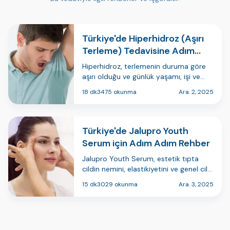
Türkiye'de Hiperhidroz (Aşırı
Terleme) Tedavisine Adım
Adım Rehber
Hiperhidroz, terlemenin duruma göre
aşırı olduğu ve günlük yaşamı, işi ve
özgüveni etkileyebilen tıbbi bir
18 dk
3475 okunma
Ara. 2, 2025
durumdur. Fokal olabilir (koltuk altları,
avuç içleri, ayak tabanları veya yüz gibi
bölgeleri etkileyebilir) ya …
Türkiye'de Jalupro Youth
Serum için Adım Adım Rehber
Jalupro Youth Serum, estetik tıpta
cildin nemini, elastikiyetini ve genel cilt
kalitesini iyileştirmek için kullanılan bir
15 dk
3029 okunma
Ara. 3, 2025
cilt yenileme tedavisidir. Türkiye'de bu
uygulama, dermatoloji ve medikal
estetik kliniklerinde …